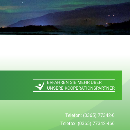
ERFAHREN SIE MEHR ÜBER
UNSERE KOOPERATIONSPARTNER
Telefon:
(0365) 77342-0
Telefax:
(0365) 77342-466