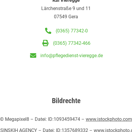
Kai Vieregge
Lärchenstraße 9 und 11
07549 Gera
(0365) 77342-0
(0365) 77342-466
info@pflegedienst-vieregge.de
Bildrechte
© Megapixel8 – Datei: ID:1093459474 –
www.istockphoto.com
SINSKIH AGENCY – Datei: ID:1357689332 –
www.istockphoto