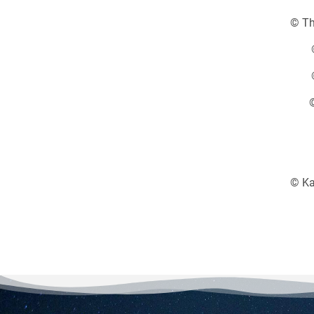
© Th
©
Ka