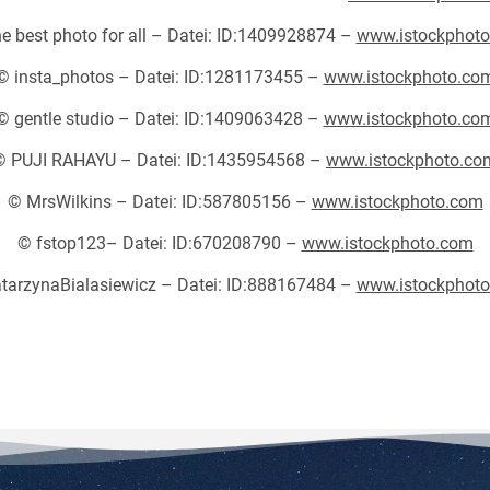
e best photo for all – Datei: ID:1409928874 –
www.istockphot
© insta_photos – Datei: ID:1281173455 –
www.istockphoto.co
© gentle studio – Datei: ID:1409063428 –
www.istockphoto.co
© PUJI RAHAYU – Datei: ID:1435954568 –
www.istockphoto.co
© MrsWilkins – Datei: ID:587805156 –
www.istockphoto.com
© fstop123– Datei: ID:670208790 –
www.istockphoto.com
tarzynaBialasiewicz
– Datei: ID:888167484 –
www.istockphot