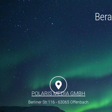
Bera
POLARIS MEDIA GMBH
Berliner Str.116 - 63065 Offenbach