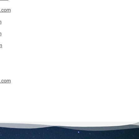
o.com
m
m
m
o.com